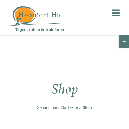
Zum
Inhalt
Toggl
springen
Navig
Togg
Hof
Slid
Bar
Teambuilding
Are
Hasenalm
Shop
Unternehmen
Shop
Sie sind hier:
Startseite
Shop
Anfahrt / Kontakt