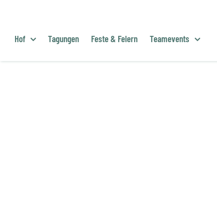
Zum
Inhalt
springen
Hof
Tagungen
Feste & Feiern
Teamevents