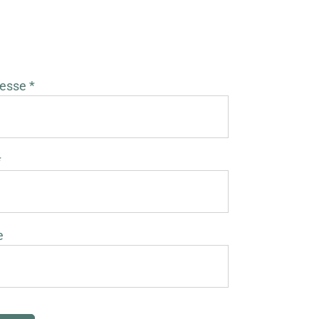
esse *
*
e