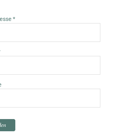
esse *
*
e
 dieses Feld leer.