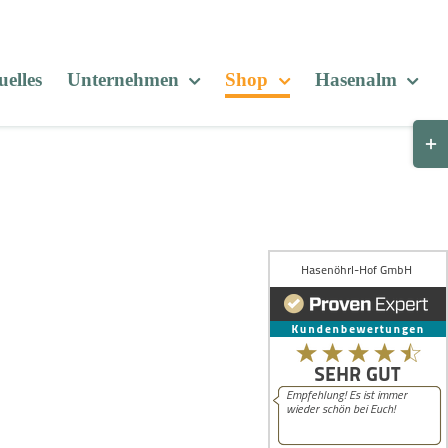
elles
Unternehmen
Shop
Hasenalm
Togg
Slid
Bar
Are