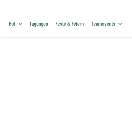
Zum
Inhalt
springen
Hof
Tagungen
Feste & Feiern
Teamevents