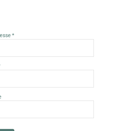
esse *
*
e