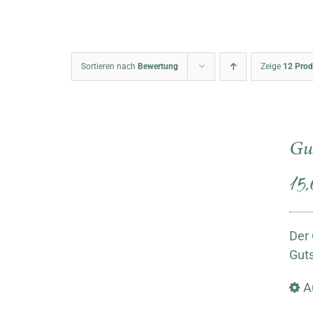
Sortieren nach
Bewertung
Zeige
12 Prod
Gu
15
Der 
Guts
A