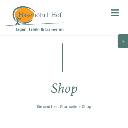
Zum
Inhalt
Togg
springen
Navi
Togg
Hof
Slid
Bar
Teambuilding
Are
Hasenalm
Shop
Unternehmen
Shop
Sie sind hier:
Startseite
Shop
Anfahrt / Kontakt