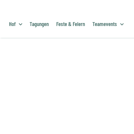
Zum
Inhalt
springen
Hof
Tagungen
Feste & Feiern
Teamevents